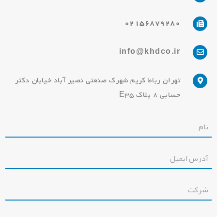
02156879280
info@khdco.ir
تهران رباط کریم شهرک صنعتی نصیر آباد خیابان دکتر
حسابی 8 پلاک E35