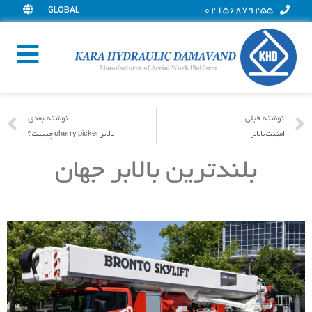
GLOBAL
02156879255
نوشته قبلی
نوشته بعدی
امنیت بالابر
بالابر cherry picker چیست ؟
بلندترین بالابر جهان