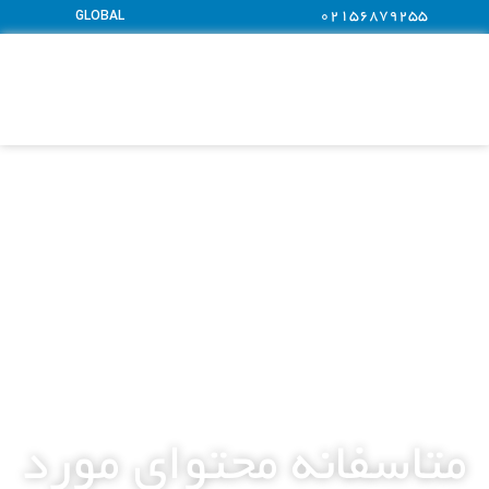
GLOBAL
02156879255
متاسفانه محتوای مورد