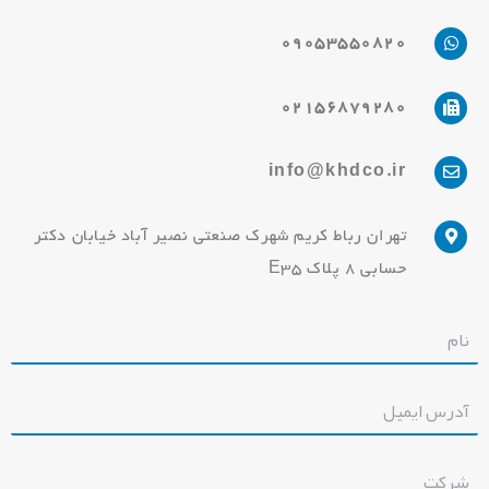
09053550820
02156879280
info@khdco.ir
تهران رباط کریم شهرک صنعتی نصیر آباد خیابان دکتر
حسابی 8 پلاک E35