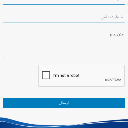
ارسال
این
قسمت