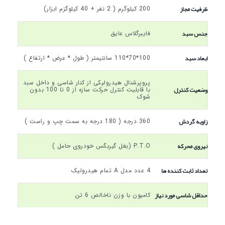
ظرفیت مجاز
200 کیلوگرم ( 2 نفر + 40 کیلوگزم ابزار)
جنس سبد
فايبرگلاس عايق
ابعاد سبد
100*70*110 سانتيمتر ( طول * عرض * ارتفاع )
پروپرشنال هیدرولیکی از کنار شاسی و داخل سبد
وضعیت کنترل
با قابلیت کنترل حرکت سازه از 0 تا 100 بدون
شوک
زاویه گردش
360 درجه ( 180 درجه به سمت چپ و راست )
نیروی محرکه
P.T.O (بغل گیربگس خودروی حامل )
تعداد ثابت کننده ها
4 عدد مدل A تمام هیدرولیک
حداقل شاسی مورد نیاز
کامیون با وزن ناخالص 6 تن